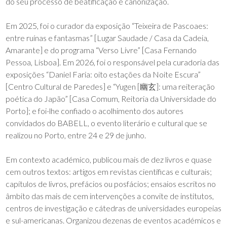
do seu processo de beatificação e canonização.
Em 2025, foi o curador da exposição “Teixeira de Pascoaes:
entre ruínas e fantasmas” [Lugar Saudade / Casa da Cadeia,
Amarante] e do programa “Verso Livre” [Casa Fernando
Pessoa, Lisboa]. Em 2026, foi o responsável pela curadoria das
exposições “Daniel Faria: oito estações da Noite Escura”
[Centro Cultural de Paredes] e “Yugen [幽玄]: uma reiteração
poética do Japão” [Casa Comum, Reitoria da Universidade do
Porto]; e foi-lhe confiado o acolhimento dos autores
convidados do BABELL, o evento literário e cultural que se
realizou no Porto, entre 24 e 29 de junho.
Em contexto académico, publicou mais de dez livros e quase
cem outros textos: artigos em revistas científicas e culturais;
capítulos de livros, prefácios ou posfácios; ensaios escritos no
âmbito das mais de cem intervenções a convite de institutos,
centros de investigação e cátedras de universidades europeias
e sul-americanas. Organizou dezenas de eventos académicos e